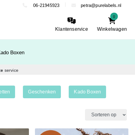
06-21945923
petra@purelabels.nl
0
Klantenservice
Winkelwagen
Kado Boxen
te
service
etten
Geschenken
Kado Boxen