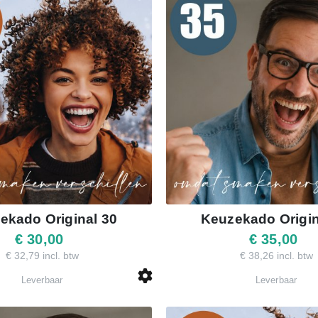
ekado Original 30
Keuzekado Origin
€ 30,00
€ 35,00
€ 32,79 incl. btw
€ 38,26 incl. btw
Leverbaar
Leverbaar