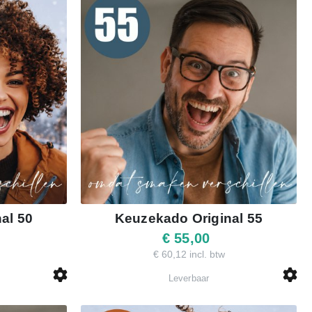
al 50
Keuzekado Original 55
€ 55,00
€ 60,12 incl. btw
Leverbaar