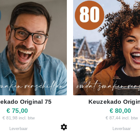
ekado Original 75
Keuzekado Origin
€ 75,00
€ 80,00
€ 81,98 incl. btw
€ 87,44 incl. btw
Leverbaar
Leverbaar