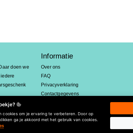
Informatie
. Daar doen we
Over ons
 iedere
FAQ
aarsgeschenk
Privacyverklaring
Contactgegevens
koekje?
 cookies om je ervaring te verbeteren. Door op
klikken ga je akkoord met het gebruik van cookies.
es