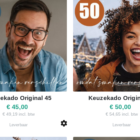
ekado Original 45
Keuzekado Origin
€ 45,00
€ 50,00
€ 49,19 incl. btw
€ 54,65 incl. btw
Leverbaar
Leverbaar