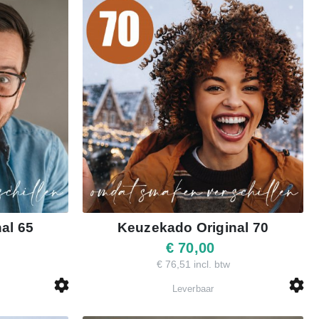
al 65
Keuzekado Original 70
€ 70,00
€ 76,51 incl. btw
Leverbaar